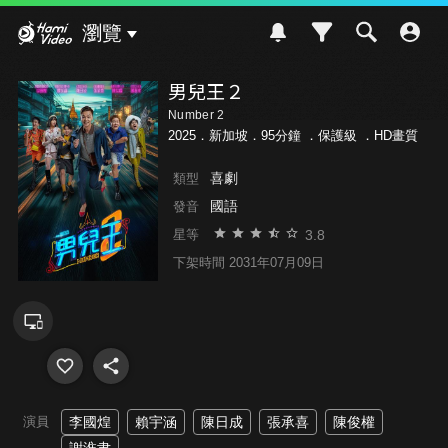
Hami Video
瀏覽
男兒王２
Number 2
2025．新加坡．95分鐘 ．
保護級
．HD畫質
喜劇
類型
國語
發音
3.8
星等
下架時間 2031年07月09日
演員
李國煌
賴宇涵
陳日成
張承喜
陳俊權