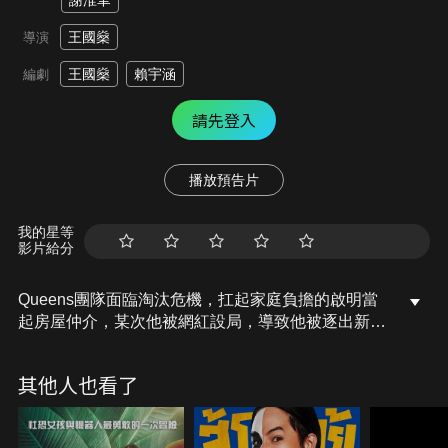
謝淮聿
王國燊
導演
王國燊
賴宇涵
編劇
請先登入
播放預告片
我的星等
影片給分
Queens團隊面臨淘汰危機，扛起家庭負擔的啟明當
起房屋仲介，某次他被網紅設局，導致他被逐出新加
坡變裝界，得知泰國將舉辦變裝比賽，他決定背水一
戰，想重拾昔日的榮耀，一到泰國，Queens馬上面
其他人也看了
臨水準不足且內憂外患的各種問題，他們必須克服難
關，而啟明也必須化解與兒子間的矛盾，挽救父子關
係。