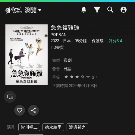
Hami Video
瀏覽
急急復雞雞
POPRAN
2022．日本．95分鐘 ．
保護級
．
評分6.4
．
HD畫質
喜劇
類型
日語
發音
3.4
星等
下架時間 2029年01月03日
演員
皆川暢二
德永繪里
渡邊裕之