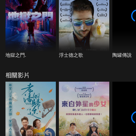
地獄之門.
浮士德之歌
陶罐傳說
相關影片