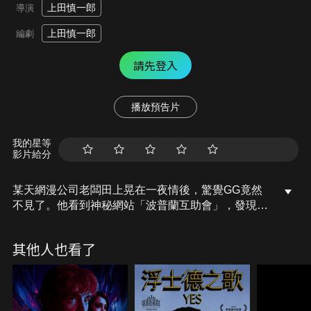
上田慎一郎
導演
上田慎一郎
編劇
請先登入
播放預告片
我的星等
影片給分
某天網漫公司老闆田上晃在一夜情後，驚覺GG竟然
不見了。他看到神秘網站「波普蘭互助會」，發現不
只他一人下體失蹤。波普蘭的會長說，GG有了自己
的意識，靠著睪丸飛在天上，6天內沒有找回來，GG
其他人也看了
就會死亡，而他自己一定知道GG會去哪兒？於是，
田上開始拜訪疏遠的親友們，他能找回這個最重要的
東西嗎？