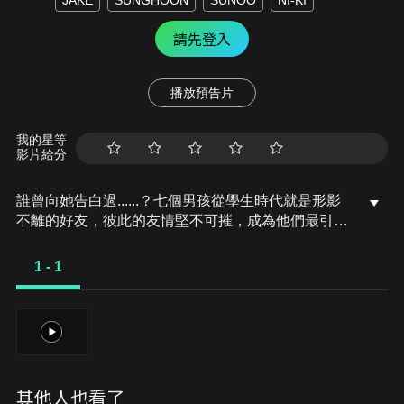
JAKE
SUNGHOON
SUNOO
NI-KI
請先登入
播放預告片
我的星等
影片給分
誰曾向她告白過......？七個男孩從學生時代就是形影
不離的好友，彼此的友情堅不可摧，成為他們最引以
為傲的勳章。多年後的某個情人節，他們久違重聚，
話題卻意外繞回了當年的初戀。沒想到，他們都喜歡
1 - 1
上了同一個女孩！只是，那時的他們早已察覺彼此的
心意，於是誰也沒說出口，默默選擇將這段感情藏在
心底。直到某天，那位女孩突然移居國外，在他們經
1
常聚會的秘密基地留下了一張字條：「謝謝你告訴我
你的心意。」那封信究竟是寫給誰的？當年的他們誰
也沒問，也沒說，隨著時間流逝，謎團始終未解。如
其他人也看了
今再次重逢，他們決定揭開那段青春往事的真相。到