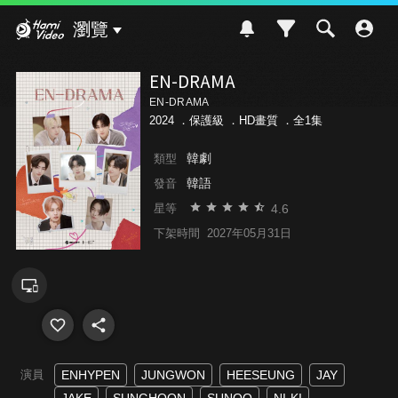
Hami Video
瀏覽
EN-DRAMA
EN-DRAMA
2024 ．
保護級
．HD畫質 ．全1集
韓劇
類型
韓語
發音
4.6
星等
下架時間
2027年05月31日
演員
ENHYPEN
JUNGWON
HEESEUNG
JAY