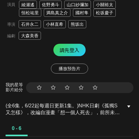
演員
綾瀬遙
佐野勇斗
山口紗彌加
小關裕太
恒松祐里
満島真之介
國村隼
松坂慶子
石井永二
小林直希
熊坂出
導演
大森美香
編劇
請先登入
播放預告片
我的星等
影片給分
(全6集，6/22起每週日更新1集。)NHK日劇《孤獨S
又怎樣》，改編自漫畫「想一個人死去」，前所未有
的「終活」喜劇，由《魚干女又怎樣》、《海街日
記》綾瀨遙主演，編劇由《阿淺來了》、《直衝青
0 - 6
天》大森美香，主題曲由椎名林檎演唱。山口鳴海