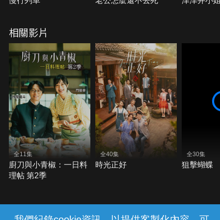
慢行列車
老公怎麼還不去死
津津井小
相關影片
全11集
全40集
全30集
廚刀與小青椒：一日料
時光正好
狙擊蝴蝶
理帖 第2季
我們紀錄cookie資訊，以提供客製化內容，可