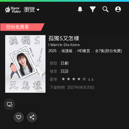
Hami Video
瀏覽
部份免費看
孤獨S又怎樣
I Want to Die Alone
2025 ．
保護級
．HD畫質 ．全7集(部分免費)
日劇
類型
日語
發音
4.4
星等
下架時間
2027年06月20日