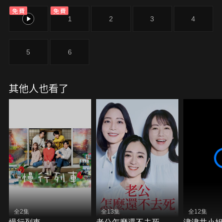
（綾瀨遙 飾），過著未婚、無子、獨居的自在人生。
免費
免費
然而，憧憬已久、事業有成的伯母，卻意外孤獨死去
0
1
2
3
4
——這場衝擊讓鳴海開始焦慮，急忙投入婚活，卻屢
屢碰壁。就在這時，年下同事那須田優彌（佐野勇斗
飾）毫不留情地說道：「覺得結婚就能安心，這可是
5
6
昭和時代的想法吧？」被這句話點醒後，鳴海毅然放
棄婚活，轉而開始思考「終活」，試圖為自己的人生
畫出更好的結尾。這是一部描繪三十代後半單身女
其他人也看了
性，在世俗眼光中受傷、在與他人比較中動搖，又在
感激那些—直陪伴在身邊的人之中，掙扎著、努力
著，為了「好好死去」，也為了「好好活著」而—步
步摸索前行的故事。
全2集
全13集
全12集