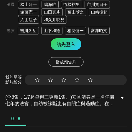
演員
松山研一
鳴海唯
恆松祐里
市川實日子
遠藤憲一
山田真步
葉山獎之
山崎樹範
入山法子
和久井映見
吉川久岳
山下和德
相良健一
富澤昭文
導演
請先登入
播放預告片
我的星等
影片給分
(全8集，1/7起每週三更新1集。)安堂清春是一名任職
七年的法官，自幼被診斷患有自閉症與過動症。在醫
師的建議下，他為了成為所謂的「普通人」，長年學
習如何與他人溝通、融入社會。也正因這些特質，讓
0 - 8
安堂能在錯綜複雜的案件中，看穿他人所忽略的矛盾
與真相；然而在揭露案件背後人性糾葛的同時，他也