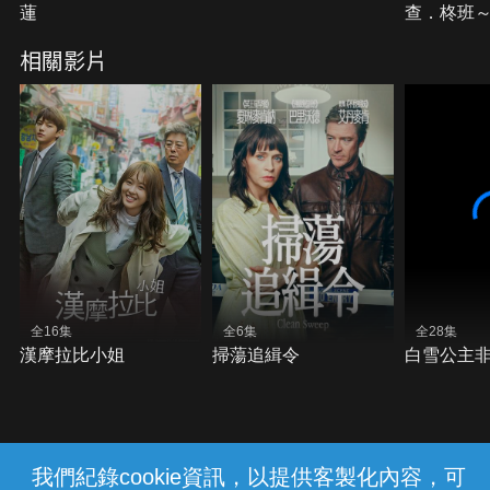
蓮
查．柊班
相關影片
全16集
全6集
全28集
漢摩拉比小姐
掃蕩追緝令
白雪公主
我們紀錄cookie資訊，以提供客製化內容，可
{{notifyMsg}}