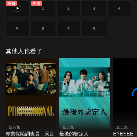
免費
免費
必須不斷與自身的衝動與「執著」對抗。
0
1
2
3
4
5
6
7
8
其他人也看了
全12集
全12集
全11集
專業保險調查員．天音
最後的鑒定人
EYESEE