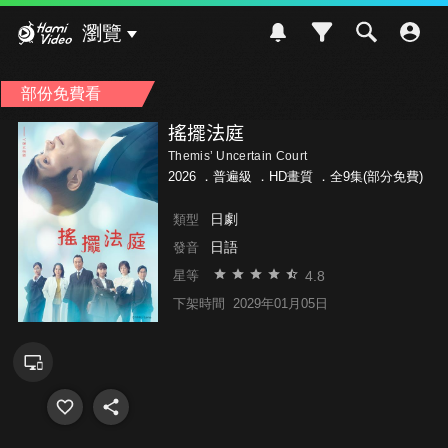
Hami Video
瀏覽
部份免費看
搖擺法庭
Themis’ Uncertain Court
2026 ．
普遍級
．HD畫質 ．全9集(部分免費)
日劇
類型
日語
發音
4.8
星等
下架時間
2029年01月05日