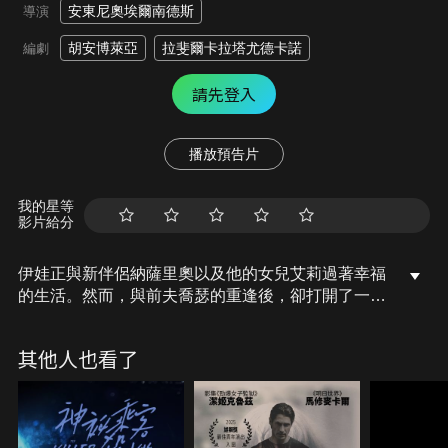
安東尼奧埃爾南德斯
導演
胡安博萊亞
拉斐爾卡拉塔尤德卡諾
編劇
請先登入
播放預告片
我的星等
影片給分
伊娃正與新伴侶納薩里奧以及他的女兒艾莉過著幸福
的生活。然而，與前夫喬瑟的重逢後，卻打開了一連
串複雜情勢的大門，讓她踏上一段充滿恐懼的旅程，
並為所有人帶來可怕的後果。一切都不像表面所見，
其他人也看了
每個人所見的，都是各自平行的真相。