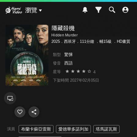
Hami Video
瀏覽
隱藏殺機
Hidden Murder
2025．西班牙．111分鐘 ．
輔15級
．HD畫質
驚悚
類型
西語
發音
4
星等
下架時間 2027年02月05日
演員
布蘭卡蘇亞雷斯
愛德華多諾列加
塔馬諾瓦斯