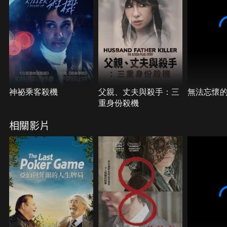
神祕乘客殺機
父親、丈夫與殺手：三
無法忘懷
重身份殺機
相關影片