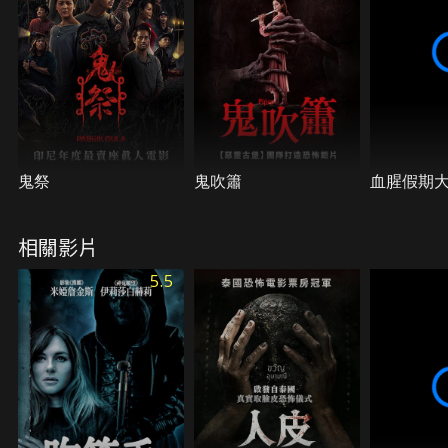
鬼祭
鬼吹簫
血腥假期
相關影片
5.5