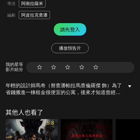
阿南拉薩米
導演
阿皮拉克查潘
編劇
請先登入
播放預告片
我的星等
影片給分
年輕的設計師馬奇（努查潘帕拉馬查倫羅傑 飾）為了
省錢搬進一棟租金很便宜的公寓，後來才知道曾經有
一名孕婦在這棟公寓裡自殺，隨著時間過去，他漸漸
發現這裡的房客們不太對勁，這棟公寓似乎隱藏著什
其他人也看了
麼更可怕的秘密……。
5.8