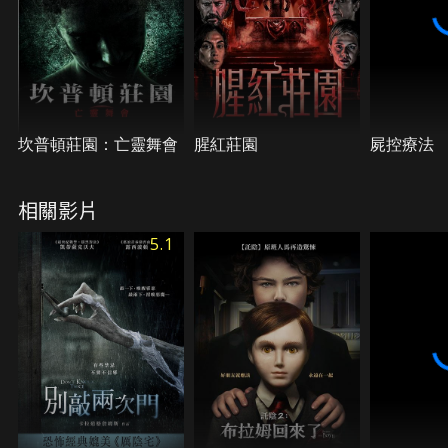
坎普頓莊園：亡靈舞會
腥紅莊園
屍控療法
相關影片
5.1