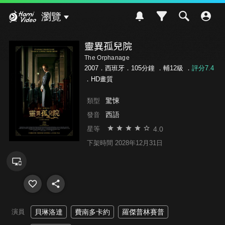
Hami Video
瀏覽
靈異孤兒院
The Orphanage
2007．西班牙．105分鐘 ．
輔12級
．
評分7.4
．HD畫質
驚悚
類型
西語
發音
4.0
星等
下架時間 2028年12月31日
演員
貝琳洛達
費南多卡約
羅傑普林賽普