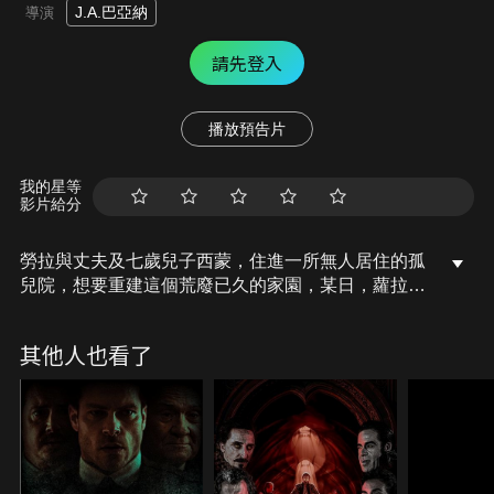
J.A.巴亞納
導演
請先登入
播放預告片
我的星等
影片給分
勞拉與丈夫及七歲兒子西蒙，住進一所無人居住的孤
兒院，想要重建這個荒廢已久的家園，某日，蘿拉發
現西蒙交了五個「看不見」的新朋友，各種離奇的恐
怖事件接連發生，驚覺此地內情並不單純之際，西蒙
其他人也看了
卻在此時離奇失蹤了，心急如焚的蘿拉四處尋找西
蒙，卻意外在孤兒院裡挖掘出一批屍骨。究竟這所孤
兒院有什麼不為人知的過去？當她更加深入探詢，這
才赫然發現，在這神秘的孤兒院裡，住的並不只有他
們一家人…