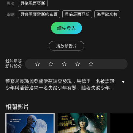
貝倫馬西亞斯
導演
貝娜岡薩雷斯哈布爾
貝倫馬西亞斯
海里歐米拉
編劇
請先登入
播放預告片
我的星等
影片給分
警察局長瑪麗亞盧伊茲調查發現，馬德里一名被謀殺
少年與潘普洛納一名失蹤少年有關，隨著失蹤少年遺
體的發現，瑪麗亞揭露了一所涉嫌虐童的學校，兩名
少年都參加了該校舉辦的夏令營，瑪麗亞與記者盧納
相關影片
聯手，找到了一個關鍵線索，揭開了神秘殺手的身
分。
6.5