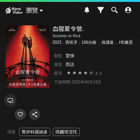
Hami Video
瀏覽
血腥夏令營.
Summer in Red
2023．西班牙．106分鐘 ．
保護級
．HD畫質
驚悚
類型
西語
發音
4.3
星等
下架時間 2031年04月14日
演員
喬伊科羅納多
瑪爾塔涅托