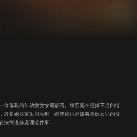
一位母親的年幼愛女慘遭殺害。嫌疑犯在證據不足的情
，於是她決定動用私刑，綁架那位涉嫌姦殺她女兒的音
在法律邊緣處理這件事…