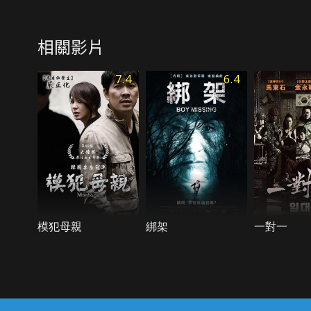
相關影片
7.4
6.4
模犯母親
綁架
一對一
{{notifyMsg}}