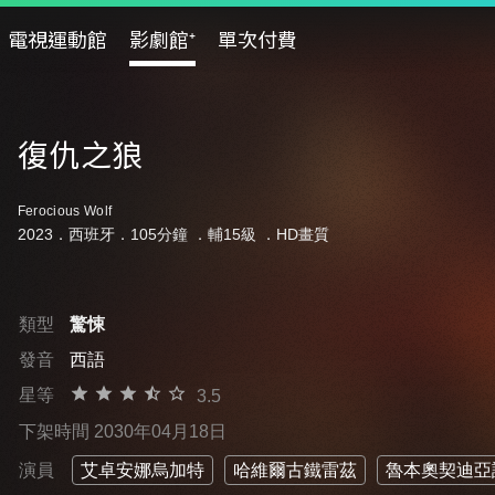
電視運動館
影劇館⁺
單次付費
復仇之狼
Ferocious Wolf
2023．西班牙．105分鐘 ．
輔15級
．HD畫質
類型
驚悚
發音
西語
星等
3.5
下架時間 2030年04月18日
演員
艾卓安娜烏加特
哈維爾古鐵雷茲
魯本奧契迪亞