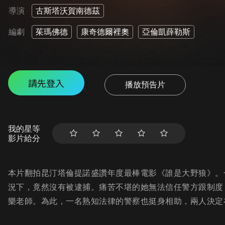
導演
古斯塔沃賀南德茲
編劇
茱瑪佛德
康奇德爾裡奧
亞倫凱薛勒斯
請先登入
播放預告片
我的星等
影片給分
本片翻拍昆汀塔倫提諾盛讚年度最棒電影《誰是大野狼》。
況下，竟然沒有被逮捕。痛苦不堪的她無法信任警方跟制度
樂老師。為此，一名熟知法律的警察也挺身相助，兩人決定