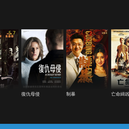
5.7
復仇母侵
制暴
亡命緝