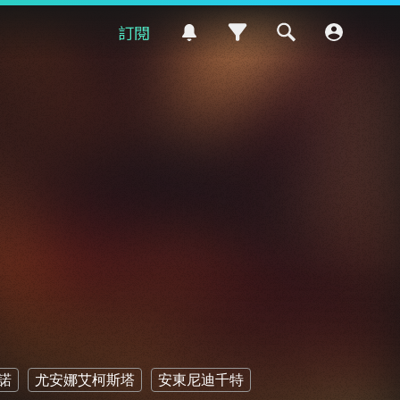
訂閱
諾
尤安娜艾柯斯塔
安東尼迪千特