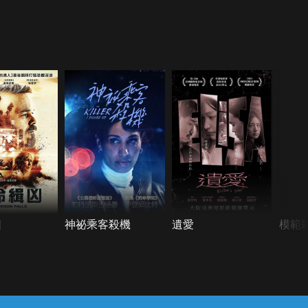
凶
神祕乘客殺機
遺愛
模範