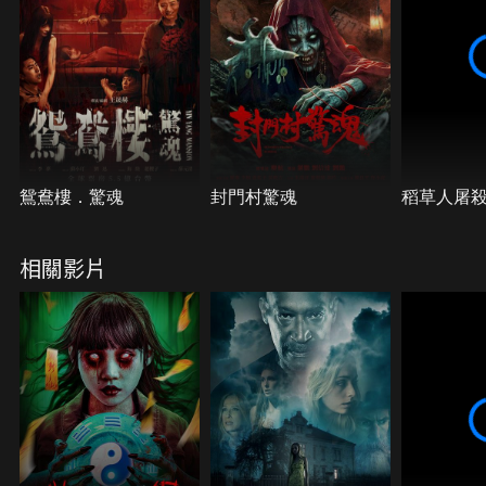
否逃出生天？
鴛鴦樓．驚魂
封門村驚魂
稻草人屠
相關影片