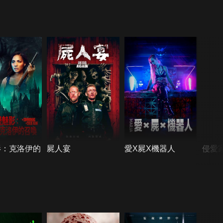
影：克洛伊的
屍人宴
愛X屍X機器人
侵愛