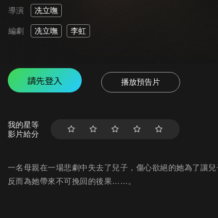
導演
冼立嘸
編劇
冼立嘸
李虹
請先登入
播放預告片
我的星等
影片給分
一名母親在一場悲劇中失去了兒子，傷心欲絕的她為了讓兒
反而為她帶來不可挽回的後果……。