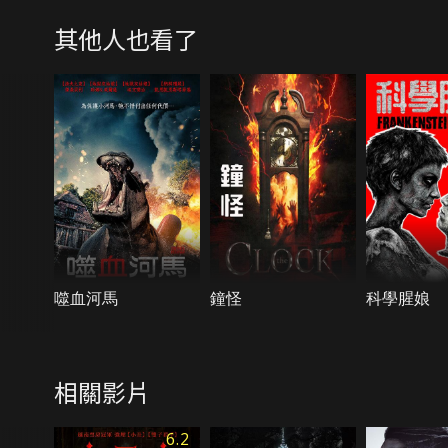
其他人也看了
噬血河馬
鐘怪
科學腥娘
相關影片
6.2