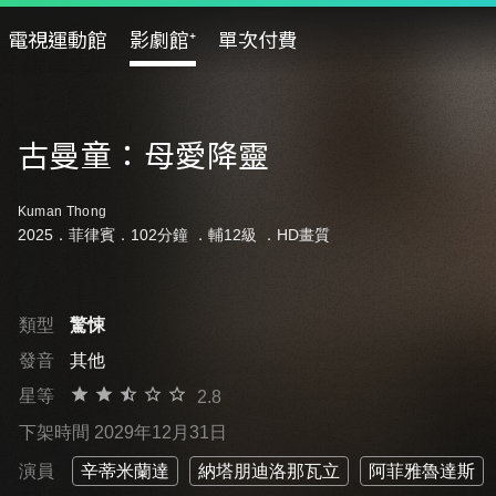
電視運動館
影劇館⁺
單次付費
古曼童：母愛降靈
Kuman Thong
2025．菲律賓．102分鐘 ．
輔12級
．HD畫質
類型
驚悚
發音
其他
星等
2.8
下架時間 2029年12月31日
演員
辛蒂米蘭達
納塔朋迪洛那瓦立
阿菲雅魯達斯