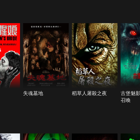
失魂墓地
稻草人屠殺之夜
古堡魅
召喚