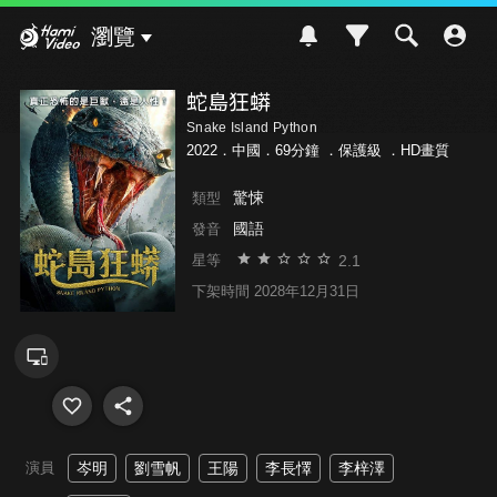
Hami Video
瀏覽
蛇島狂蟒
Snake Island Python
2022．中國．69分鐘 ．
保護級
．HD畫質
驚悚
類型
國語
發音
2.1
星等
下架時間 2028年12月31日
演員
岑明
劉雪帆
王陽
李長懌
李梓澤