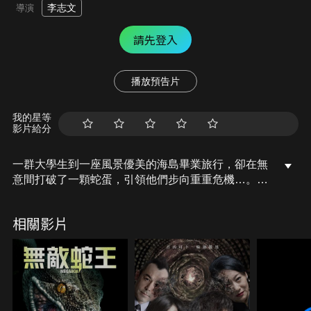
李志文
導演
請先登入
播放預告片
我的星等
影片給分
一群大學生到一座風景優美的海島畢業旅行，卻在無
意間打破了一顆蛇蛋，引領他們步向重重危機…。這
座看似風景秀麗的小島，究竟隱藏著什麼不為人知的
祕密？他們又該如何逃出生天呢？
相關影片