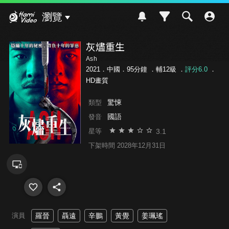
Hami Video
瀏覽
灰燼重生
Ash
2021．中國．95分鐘 ．
輔12級
．
評分6.0
．
HD畫質
驚悚
類型
國語
發音
3.1
星等
下架時間 2028年12月31日
演員
羅晉
聶遠
辛鵬
黃覺
姜珮瑤