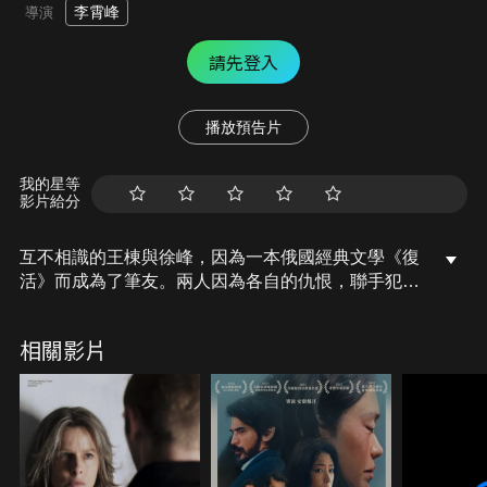
李霄峰
導演
請先登入
播放預告片
我的星等
影片給分
互不相識的王棟與徐峰，因為一本俄國經典文學《復
活》而成為了筆友。兩人因為各自的仇恨，聯手犯下
罪行後從此失聯，十年之間，王棟成為首屈一指的外
科醫生，徐峰則因罪惡感所困，每天飲酒度日，沾染
相關影片
一身疾病。十年後，兩人再度相遇，屬於各自內心的
秘密也慢慢釋放出來…。