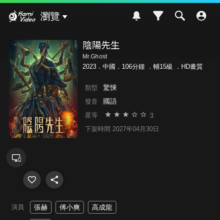
Hami Video
瀏覽
陰陽先生
Mr.Ghost
2023．中國．106分鐘 ．
輔15級
．HD畫質
驚悚
類型
國語
發音
3
星等
下架時間 2027年04月30日
演員
張赫
傅小爽
高成龍