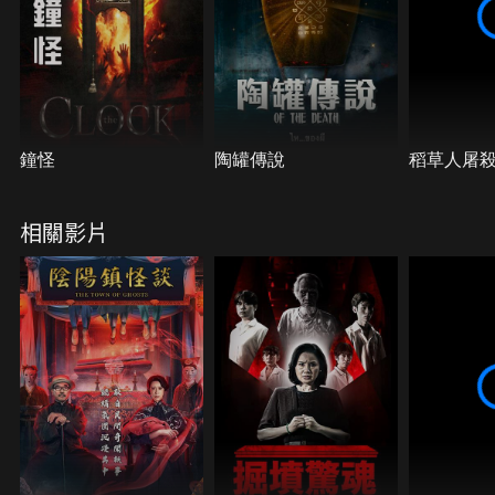
鐘怪
陶罐傳說
稻草人屠
相關影片