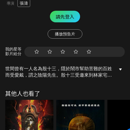
張濤
導演
請先登入
播放預告片
我的星等
影片給分
世間曾有一人名為殷十三，隱於鬧市幫助苦難的百姓
而受愛戴，謂之陰陽先生。殷十三受邀來到林家宅解
決難題，進門便撞見地上一排「鬼腳印」延續向前，
隨著林家宅管事的介紹，殷十三也順著腳印開始解決
其他人也看了
林家宅的「鬼事」。