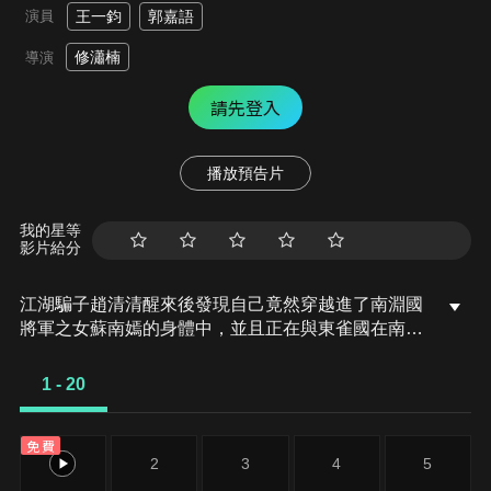
演員
王一鈞
郭嘉語
修瀟楠
導演
請先登入
播放預告片
我的星等
影片給分
江湖騙子趙清清醒來後發現自己竟然穿越進了南淵國
將軍之女蘇南嫣的身體中，並且正在與東雀國在南淵
的質子百里景行成婚，而自己的青梅竹馬江北墨，則
似乎與這具身體原本的主人蘇南嫣有染？震驚之餘，
1 - 20
趙清清踏上了尋找真相之路，但她只擁有白天的記
憶。原來，這一切都是趙清清身上雙花鏡的效果，雙
免費
花鏡讓已經死去的趙清清暫時附身在了蘇南嫣身體
1
2
3
4
5
上，但每當夜幕降臨，蘇南嫣就會重新獲得身體的控