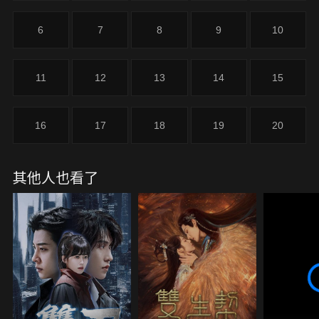
制權。蘇南嫣與質子百里景行成婚有任務在身，身為
南淵第一高手的她需要保護百里景行，因此，蘇南嫣
6
7
8
9
10
和趙清清達成合作，白天趙清清扮演好蘇南嫣的身
份，潛伏在質子身邊，夜晚蘇南嫣幫趙清清調查她被
害的真相。二人攜手調查中，一個圍繞著南淵、東
11
12
13
14
15
雀、質子間的巨大陰謀逐漸浮出水面，趙清清之死只
是這個陰謀的一環，百里景行也逐漸發現，原來趙清
清正是自己一直在找的那個女孩......
16
17
18
19
20
其他人也看了