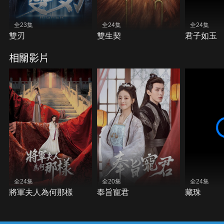
全23集
全24集
全24集
雙刃
雙生契
君子如玉
相關影片
全24集
全20集
全24集
將軍夫人為何那樣
奉旨寵君
藏珠