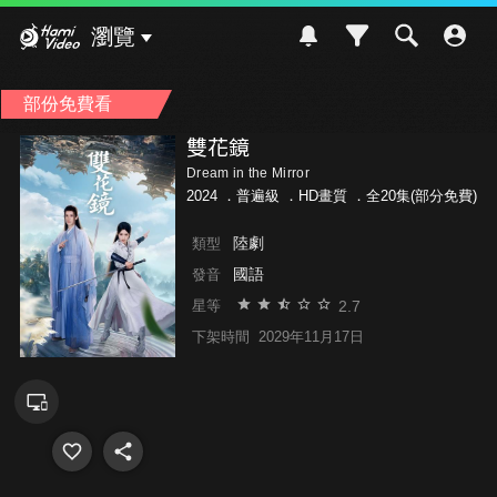
Hami Video
瀏覽
部份免費看
雙花鏡
Dream in the Mirror
2024 ．
普遍級
．HD畫質 ．全20集(部分免費)
陸劇
類型
國語
發音
2.7
星等
下架時間
2029年11月17日