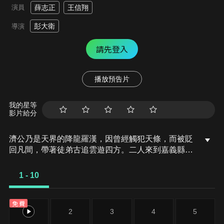
演員
薛志正
王信翔
彭大衛
導演
請先登入
播放預告片
我的星等
影片給分
濟公乃是天界的降龍羅漢，因曾經觸犯天條，而被貶
回凡間，帶著徒弟古追雲遊四方。二人來到嘉義縣觸
口村龍隱寺落腳，得知有闇蛇作亂，於是鼓舞村民讓
大家放心，師徒二人立馬進山除妖。另一邊，胡九妹
1 - 10
心儀農夫劉海，但是卻有著難言之隱，因為她是狐妖
而不是人，不敢對劉海表露心跡。
免費
1
2
3
4
5