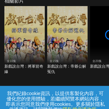
相關影片
全10集
全15集
全20集
新戲說台灣：將軍箭奇
新戲說台灣：帝爺公解
新戲說台
緣
冤仇
我們紀錄cookie資訊，以提供客製化內容，可
{{notifyMsg}}
優化您的使用體驗，若繼續閱覽本網站內容，
常見問題
線上客服
服務條款
隱私權保護
即表示您同意我們使用cookies。更多關於隱私