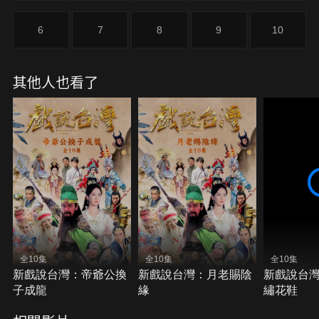
6
7
8
9
10
其他人也看了
全10集
全10集
全10集
新戲說台灣：帝爺公換
新戲說台灣：月老賜陰
新戲說台
子成龍
緣
繡花鞋