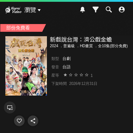
Hami Video
瀏覽
部份免費看
新戲說台灣：濟公戲金蟾
2024 ．
普遍級
．HD畫質 ．全10集(部分免費)
台劇
類型
台語
發音
1
星等
下架時間
2026年12月31日