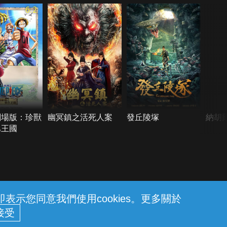
6.2
劇場版：珍獸
幽冥鎮之活死人案
發丘陵塚
納胡
巴王國
示您同意我們使用cookies。更多關於