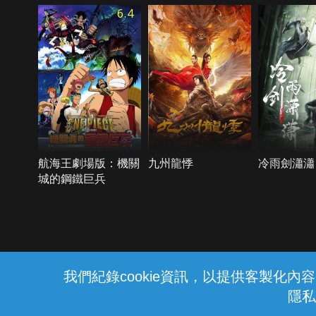
6.4
航海王劇場版：機關
九州龍悸
冷雨劍瀟瀟
城的鋼鐵巨兵
{{notifyMsg}}
我們紀錄cookie資訊，以提供客製化
隱私