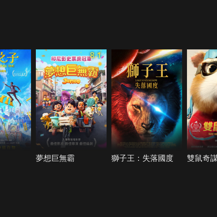
8.1
夢想巨無霸
獅子王：失落國度
雙鼠奇