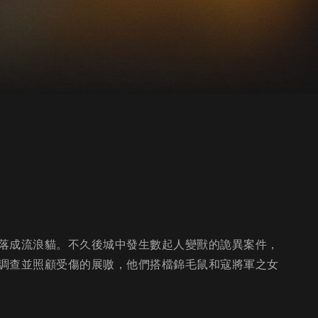
落成流浪貓。不久後城中發生數起人變獸的詭異案件，
調查並照顧受傷的展嗷，他們搭檔錦毛鼠和寇將軍之女