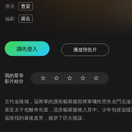
導演
曹梁
編劇
羅岳
請先登入
播放預告片
我的星等
影片給分
古代金陵城，寇將軍的護衛貓展嗷因將軍犧牲而失去鬥志淪
甚至太子也離奇失蹤，流浪貓展嗷捲入其中。少年包拯追蹤
寇珠找到幕後真兇，揭穿了巨大陰謀。