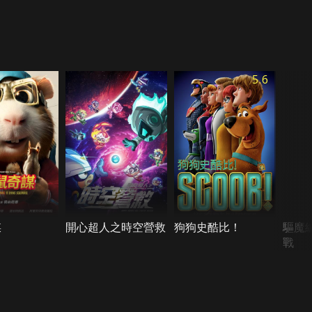
5.6
謀
開心超人之時空營救
狗狗史酷比！
驅魔
戰