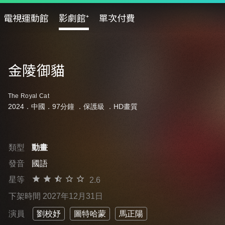
電視運動館
影劇館⁺
單次付費
金陵御貓
The Royal Cat
2024．中國．97分鐘 ．
保護級
．HD畫質
類型
動畫
發音
國語
星等
2.6
下架時間 2027年12月31日
演員
劉校妤
圖特哈蒙
馬正陽