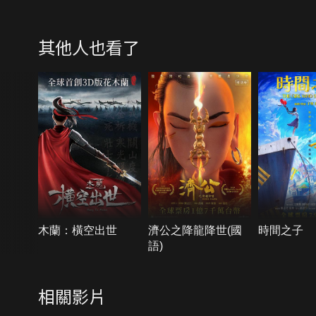
其他人也看了
木蘭：橫空出世
濟公之降龍降世(國
時間之子
語)
相關影片