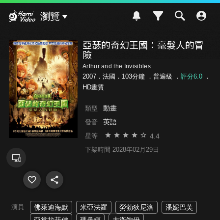
Hami Video
瀏覽
亞瑟的奇幻王國：毫髮人的冒
險
Arthur and the Invisibles
2007．法國．103分鐘 ．
普遍級
．
評分6.0
．
HD畫質
動畫
類型
英語
發音
4.4
星等
下架時間 2028年02月29日
演員
佛萊迪海默
米亞法羅
勞勃狄尼洛
潘妮巴芙