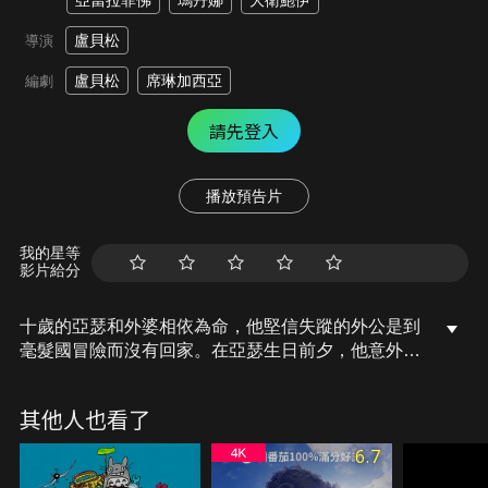
亞當拉菲佛
瑪丹娜
大衛鮑伊
盧貝松
導演
盧貝松
席琳加西亞
編劇
請先登入
播放預告片
我的星等
影片給分
十歲的亞瑟和外婆相依為命，他堅信失蹤的外公是到
毫髮國冒險而沒有回家。在亞瑟生日前夕，他意外在
樓梯下方發現外公留下的秘密訊息，要亞瑟到毫髮國
找他…就在當晚，後院突然出現一群神秘的毫髮人，
其他人也看了
他們要把亞瑟帶往毫髮國代替外公作戰，和公主一起
對抗邪惡的馬塔殺，忐忑不安的亞瑟就此開始奇幻歷
6.7
險…