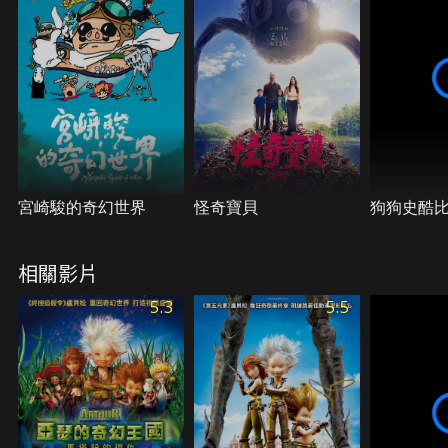
宮崎駿的奇幻世界
怪奇寶貝
狗狗史酷
相關影片
5.3
5.5