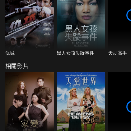
仇城
黑人女孩失蹤事件
天劫高手
相關影片