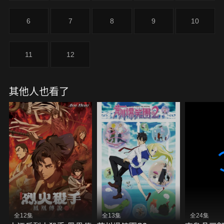
6
7
8
9
10
11
12
其他人也看了
全12集
全13集
全24集