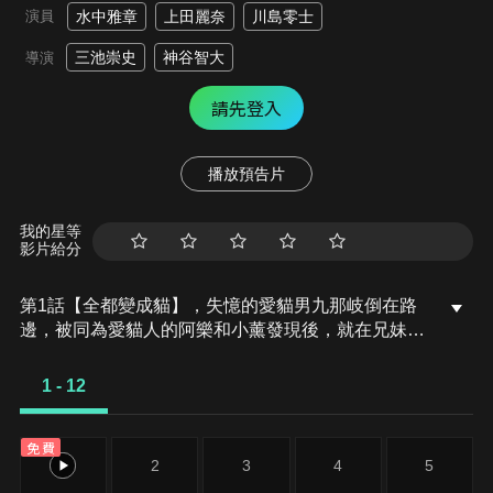
演員
水中雅章
上田麗奈
川島零士
三池崇史
神谷智大
導演
請先登入
播放預告片
我的星等
影片給分
第1話【全都變成貓】，失憶的愛貓男九那岐倒在路
邊，被同為愛貓人的阿樂和小薰發現後，就在兄妹兩
經營的貓咪咖啡廳上班。有一天，咖啡廳來了一個普
通客人，他卻突然變成可愛的貓。會將摸貓的人變成
1 - 12
貓的喵瘟席捲全世界，疫情同時在各地爆發，全鎮陷
入一片混亂。
免費
1
2
3
4
5