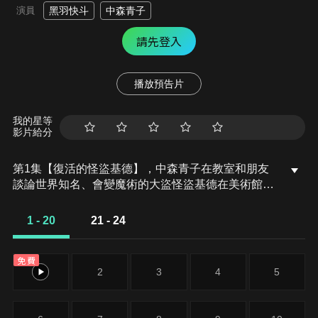
演員
黑羽快斗
中森青子
請先登入
播放預告片
我的星等
影片給分
第1集【復活的怪盜基德】，中森青子在教室和朋友
談論世界知名、會變魔術的大盜怪盜基德在美術館現
身一事。就在這時，黑羽快斗前來和青子爭論了起
來。看到快斗在課堂上展現魔術，青子便挑釁地說即
1 - 20
21 - 24
使是快斗也贏不過基德。於是快斗就在大家面前宣示
自己將和基德一決勝負並把基德抓起來……
免費
1
2
3
4
5