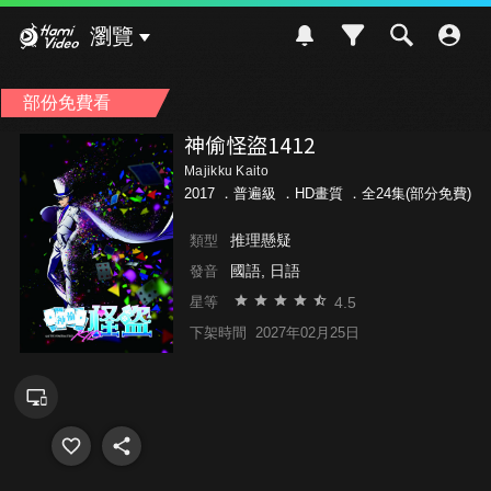
Hami Video
瀏覽
部份免費看
神偷怪盜1412
Majikku Kaito
2017 ．
普遍級
．HD畫質 ．全24集(部分免費)
推理懸疑
類型
國語, 日語
發音
4.5
星等
下架時間
2027年02月25日