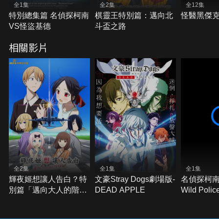
全1集
全2集
全12集
特別總集篇 名偵探柯南
棋靈王特別篇：邁向北
怪醫黑傑
VS怪盜基德
斗盃之路
相關影片
全2集
全1集
全1集
輝夜姬想讓人告白？特
文豪Stray Dogs劇場版-
名偵探柯南
別篇「邁向大人的階
DEAD APPLE
Wild Polic
梯」
CASE.降