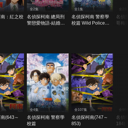
全2集
全1集
全2集
柯南：紅之校
名偵探柯南 總局刑
名偵探柯南 警察學
名偵
警戀愛物語-結婚前
校篇 Wild Police
哥梅
夜
Story CASE.降谷零
全4集
全107集
全96
南(643～
名偵探柯南 警察學
名偵探柯南(747～
名偵探
校篇
853)
184)