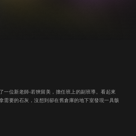
來了一位新老師-若狹留美，擔任班上的副班導。看起來
拿需要的石灰，沒想到卻在舊倉庫的地下室發現一具骸