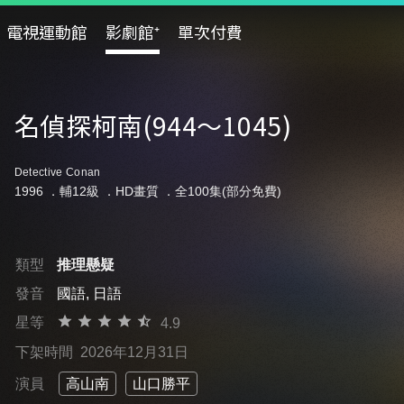
電視運動館
影劇館⁺
單次付費
名偵探柯南(944～1045)
Detective Conan
1996 ．
輔12級
．HD畫質 ．全100集(部分免費)
類型
推理懸疑
發音
國語, 日語
星等
4.9
下架時間
2026年12月31日
演員
高山南
山口勝平