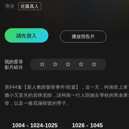
導演
佐藤真人
請先登入
播放預告片
我的星等
影片給分
第944集【新人教師骸骨事件/前篇】，這一天，柯南班上
膽小又冒失的若狹老師，請柯南一行人陪她去學校的舊倉庫
骨，以及一條寫滿暗號的帶子。
1004 - 1024-1025
1026 - 1045