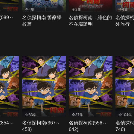
全4集
全2集
全4集
089～
名偵探柯南 警察學
名偵探柯南：緋色的
名偵探
校篇
不在場證明
外旅行
全83集
全87集
全104集
854～
名偵探柯南(367～
名偵探柯南(556～
名偵探柯
458)
642)
746)