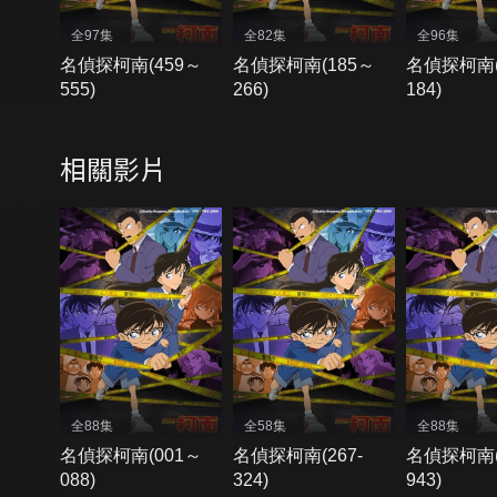
全97集
全82集
全96集
名偵探柯南(459～
名偵探柯南(185～
名偵探柯南(
555)
266)
184)
相關影片
全88集
全58集
全88集
名偵探柯南(001～
名偵探柯南(267-
名偵探柯南(
088)
324)
943)