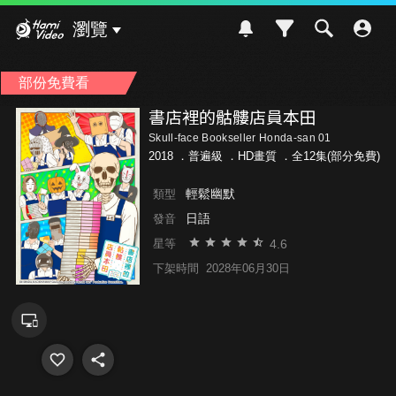
Hami Video
瀏覽
部份免費看
書店裡的骷髏店員本田
Skull-face Bookseller Honda-san 01
2018 ．
普遍級
．HD畫質 ．全12集(部分免費)
輕鬆幽默
類型
日語
發音
4.6
星等
下架時間
2028年06月30日