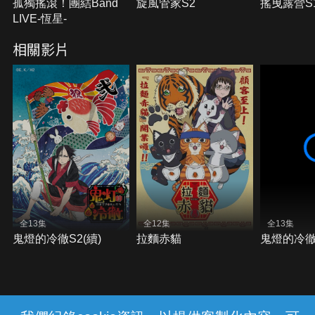
孤獨搖滾！團結Band
旋風管家S2
搖曳露營S
LIVE-恆星-
相關影片
全13集
全12集
全13集
鬼燈的冷徹S2(續)
拉麵赤貓
鬼燈的冷徹