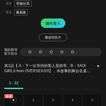
演員
齊藤壯馬
轟凰隆
導演
請先登入
播放預告片
我的星等
影片給分
第1話【 A：下一位等待的客人是帥哥、B：YAOI
GIRLS from OVERSEAS!!!】，本故事的舞台在某間
書店的漫畫賣場。書店店員的工作內容真的是非常
多。有著骷髏外貌的主角本田，在這個賣場裡日日與
1 - 12
業務戰鬥著。而最近本田受到的刺激，都是來自於個
人特色超級強烈的客人們。
免費
1
2
3
4
5