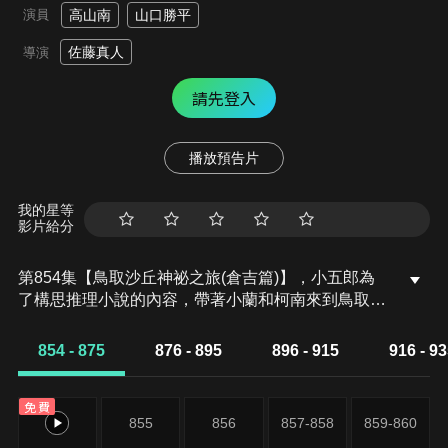
演員
高山南
山口勝平
佐藤真人
導演
請先登入
播放預告片
我的星等
影片給分
第854集【鳥取沙丘神祕之旅(倉吉篇)】，小五郎為
了構思推理小說的內容，帶著小蘭和柯南來到鳥取。
但是他很快就不耐煩的改成了觀光旅行，並且前往沙
之美術館。下午1點多，他們在那裡遇到一個名叫千
854 - 875
876 - 895
896 - 915
916 - 9
田直美的女人不斷對美術館的員工找碴。隨後小五郎
等人往倉吉移動，又在那裡巧遇鳥取縣倉吉署刑警，
免費
山根和岡本。小五郎還在警視廳時，曾和山根聯合辦
854
855
856
857-858
859-860
案。於是他們也跟山根一起走進據報有強盜入侵的當