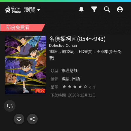
Hami Video
瀏覽
部份免費看
名偵探柯南(854～943)
Detective Conan
1996 ．
輔12級
．HD畫質 ．全88集(部分免
費)
推理懸疑
類型
國語, 日語
發音
4.4
星等
下架時間
2026年12月31日