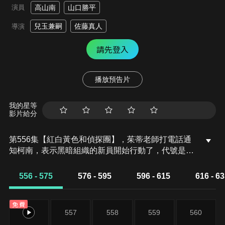
演員
高山南
山口勝平
兒玉兼嗣
佐藤真人
導演
請先登入
播放預告片
我的星等
影片給分
第556集【紅白黃色和偵探團】，茱蒂老師打電話通
知柯南，表示黑暗組織的新員開始行動了，代號是波
本目標可能是灰原哀，另外杉浦開人同學說，他們家
公寓裡的某個房客每晚都有可疑的舉動，想拜託少年
556 - 575
576 - 595
596 - 615
616 - 6
偵探團去調查不料還沒調查公寓就被大火燒毀了…
免費
556
557
558
559
560