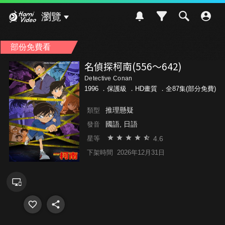
Hami Video
瀏覽
部份免費看
名偵探柯南(556～642)
Detective Conan
1996 ．
保護級
．HD畫質 ．全87集(部分免費)
推理懸疑
類型
國語, 日語
發音
4.6
星等
下架時間
2026年12月31日