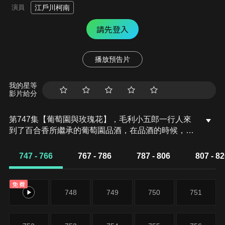
演員
江戶川柯南
請先登入
播放預告片
我的星等
影片給分
第747集【葡萄園與玫瑰花】，毛利小五郎一行人來
到了百合香所繼承的葡萄園品酒，在品酒的時候，百
合香提及自己的丈夫建吾一直不肯簽下釀造量產契約
書，沒想到過不了多久，他們發現契約書竟然已經簽
747 - 766
767 - 786
787 - 806
807 - 8
好了名，並放在桌上。就在眾人遍尋建吾不著的時
候，百合香突然發現建吾已經遭到綑綁，死於酒莊之
免費
中。
747
748
749
750
751