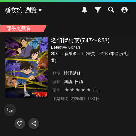
Hami Video
瀏覽
部份免費看
名偵探柯南(747～853)
Detective Conan
2025 ．
保護級
．HD畫質 ．全107集(部分免
費)
推理懸疑
類型
國語, 日語
發音
4.8
星等
下架時間
2026年12月31日