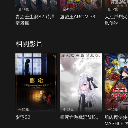
全14集
全49集
全12集
青之壬生浪S2-芹澤
遊戲王ARC-V P3
大江戶烈火
暗殺篇
凰傳說
相關影片
全12集
全12集
全12集
影宅S2
靠死亡遊戲混飯吃。
肌肉魔法使
MASHLE