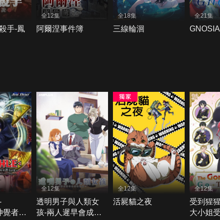
全12集
全18集
全21集
殺手-鳳
阿爾涅事件簿
三線輪洄
GNOSIA
全12集
全12集
全12集
-
透明男子與人類女
活屍貓之夜
受到猩
-神覺者候
孩-兩人遲早會成為
大小姐