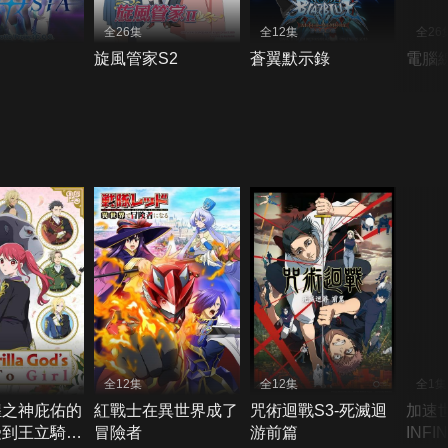
全26集
全12集
全26
旋風管家S2
蒼翼默示錄
電腦
全12集
全12集
全1集
猩之神庇佑的
紅戰士在異世界成了
咒術迴戰S3-死滅迴
加速
受到王立騎士
冒險者
游前篇