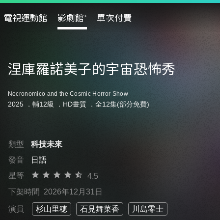
電視運動館
影劇館⁺
單次付費
涅庫羅諾美子的宇宙恐怖秀
Necronomico and the Cosmic Horror Show
2025 ．
輔12級
．HD畫質 ．全12集(部分免費)
類型
科技未來
發音
日語
星等
4.5
下架時間
2026年12月31日
演員
杉山里穂
石見舞菜香
川島零士