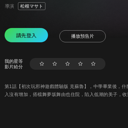
導演
松根マサト
請先登入
播放預告片
我的星等
影片給分
第1話【初次玩邪神遊戲體驗版 克蘇魯】，中學畢業後，什
入沒有增加，搭檔舞夢坂舞由也住院，陷入低潮的美子，收