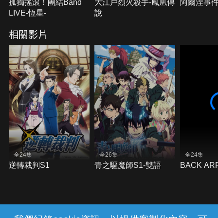
孤獨搖滾！團結Band
大江戶烈火殺手-鳳凰傳
阿爾涅事
LIVE-恆星-
說
相關影片
全24集
全26集
全24集
逆轉裁判S1
青之驅魔師S1-雙語
BACK AR