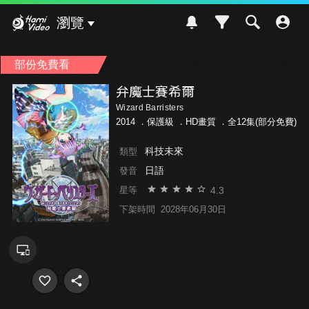
Hami Video
瀏覽
部份免費看
弁魔士賽希爾
Wizard Barristers
2014 ．
保護級
．HD畫質 ．全12集(部分免費)
科技未來
類型
日語
發音
4.3
星等
下架時間
2028年06月30日