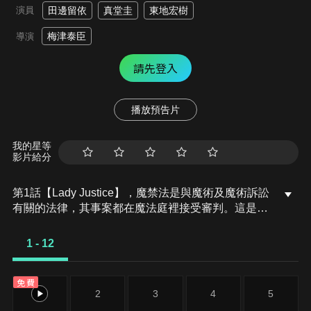
演員
田邊留依
真堂圭
東地宏樹
梅津泰臣
導演
請先登入
播放預告片
我的星等
影片給分
第1話【Lady Justice】，魔禁法是與魔術及魔術訴訟
有關的法律，其事案都在魔法庭裡接受審判。這是一
個人類與魔術使共存的世界，雖然負責維持秩序的人
是警察，但替魔術使被告辯護的人則是弁魔士，而史
1 - 12
上最年輕的弁魔士—須藤聖知，將挺身為孤單無依的
被告人辯護……。
免費
1
2
3
4
5