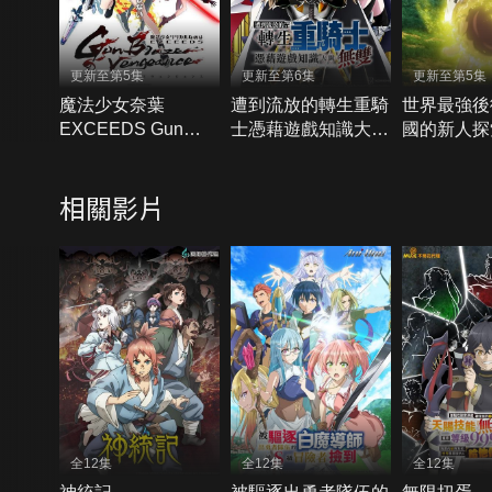
更新至第5集
更新至第6集
更新至第5集
魔法少女奈葉
遭到流放的轉生重騎
世界最強後
EXCEEDS Gun
士憑藉遊戲知識大開
國的新人探
Blaze Vengeance
無雙
相關影片
全12集
全12集
全12集