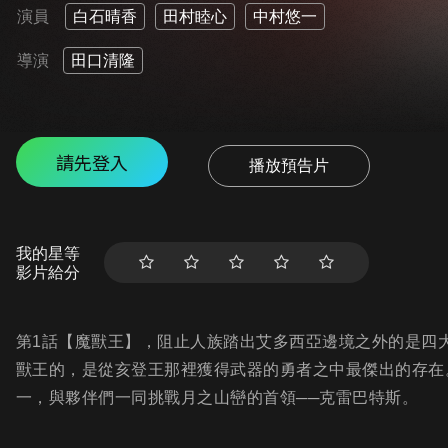
演員
白石晴香
田村睦心
中村悠一
導演
田口清隆
請先登入
播放預告片
我的星等
影片給分
第1話【魔獸王】，阻止人族踏出艾多西亞邊境之外的是四
獸王的，是從亥登王那裡獲得武器的勇者之中最傑出的存在
一，與夥伴們一同挑戰月之山巒的首領──克雷巴特斯。