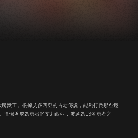
大魔獸王。根據艾多西亞的古老傳說，能夠打倒那些魔
。憧憬著成為勇者的艾莉西亞，被選為13名勇者之