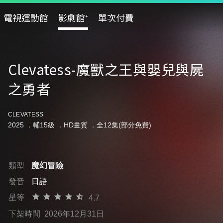
電視運動館
影劇館⁺
單次付費
Clevatess-魔獸之王與嬰兒與屍
之勇者
CLEVATESS
2025 ．
輔15級
．HD畫質 ．全12集(部分免費)
類型
魔幻冒險
發音
日語
星等
4.7
下架時間
2026年12月31日