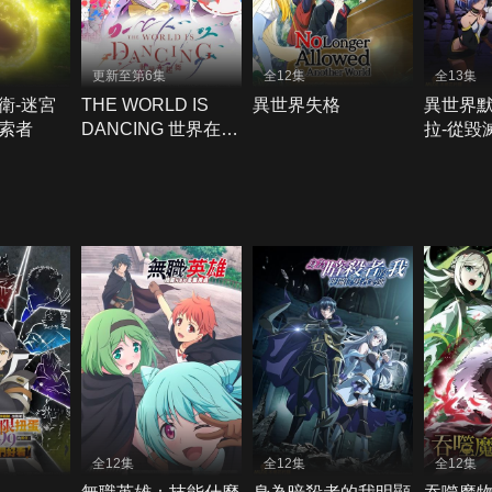
更新至第6集
全12集
全13集
衛-迷宮
THE WORLD IS
異世界失格
異世界
索者
DANCING 世界在起
拉-從毀
舞
征服世
全12集
全12集
全12集