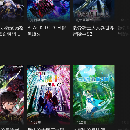
更新至第5集
更新至第5集
全12
默示錄麥諾格
BLACK TORCH 闇
骸骨騎士大人異世界
骸骨
滅文明開始
黑燈火
冒險中S2
冒險
界
全12集
全12集
全6集