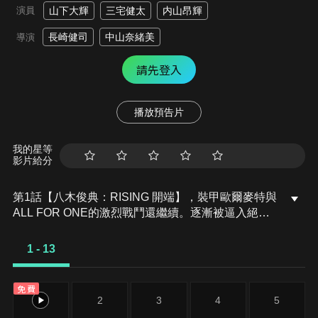
演員
山下大輝
三宅健太
内山昂輝
長崎健司
中山奈緒美
導演
請先登入
播放預告片
我的星等
影片給分
第1話【八木俊典：RISING 開端】，裝甲歐爾麥特與
ALL FOR ONE的激烈戰鬥還繼續。逐漸被逼入絕境
的歐爾麥特還有勝算嗎…！ ？ 另一方面，青山等人
則在KUNIEDA的殘忍個性中陷入苦戰…。
1 - 13
免費
1
2
3
4
5