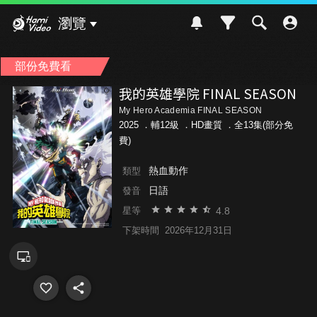
Hami Video
瀏覽
部份免費看
我的英雄學院 FINAL SEASON
My Hero Academia FINAL SEASON
2025 ．
輔12級
．HD畫質 ．全13集(部分免
費)
熱血動作
類型
日語
發音
4.8
星等
下架時間
2026年12月31日