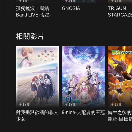
全1集
全21集
全12集
孤獨搖滾！團結
GNOSIA
TRIGUN
Band LIVE-恆星-
STARGAZ
相關影片
全13集
全13集
全12集
對我垂涎欲滴的非人
9-nine-支配者的王冠
轉生之後的
少女
龍蛋-目標
強