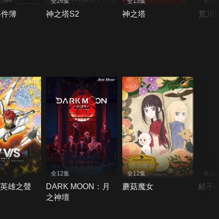
全26集
全13集
全13
事件簿
神之塔S2
神之塔
荒川
全12集
全12集
全22
S：英雄之聲
DARK MOON：月
蘑菇魔女
給不
之神壇