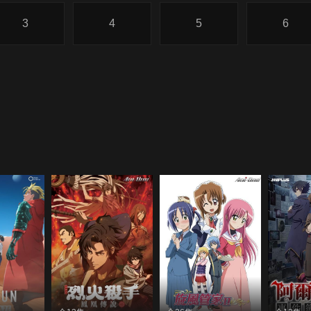
3
4
5
6