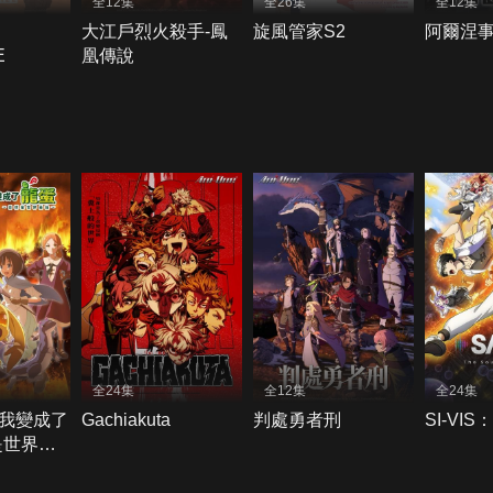
全12集
全26集
全12集
大江戶烈火殺手-鳳
旋風管家S2
阿爾涅
E
凰傳說
全24集
全12集
全24集
我變成了
Gachiakuta
判處勇者刑
SI-VI
是世界最