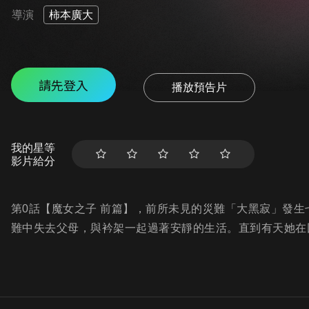
導演
柿本廣大
請先登入
播放預告片
我的星等
影片給分
第0話【魔女之子 前篇】，前所未見的災難「大黑寂」發
難中失去父母，與衿架一起過著安靜的生活。直到有天她在