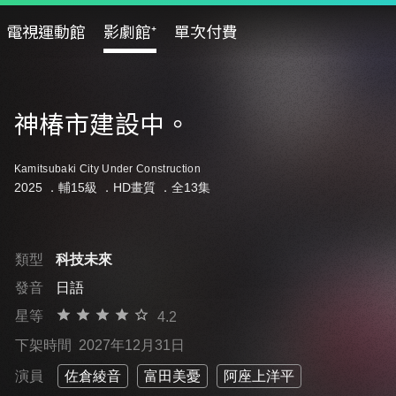
電視運動館
影劇館⁺
單次付費
神椿市建設中。
Kamitsubaki City Under Construction
2025 ．
輔15級
．HD畫質 ．全13集
類型
科技未來
發音
日語
星等
4.2
下架時間
2027年12月31日
演員
佐倉綾音
富田美憂
阿座上洋平