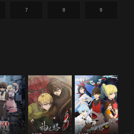
7
8
9