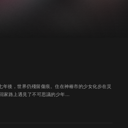
生七年後，世界仍殘留傷痕。住在神椿市的少女化步在災
回家路上遇見了不可思議的少年…