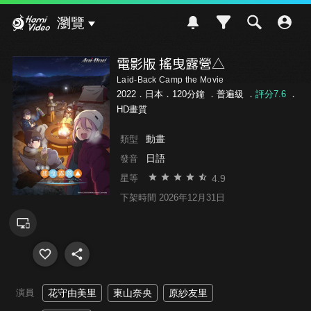
Hami Video
瀏覽
電影版 搖曳露營△
Laid-Back Camp the Movie
2022．日本．120分鐘 ．
普遍級
．
評分7.6
．
HD畫質
動畫
類型
日語
發音
4.9
星等
下架時間 2026年12月31日
演員
花守由美里
東山奈央
原紗友里