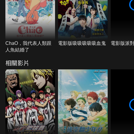
ChaO，我代表人類跟
電影版吸吸吸吸吸血鬼
電影版派
人魚結婚了
相關影片
7.7