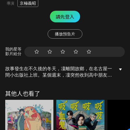
京極義昭
導演
請先登入
播放預告片
我的星等
影片給分
故事發生在不久後的冬天，凜離開故鄉，在名古屋一
間小出版社上班。某個週末，凜突然收到高中朋友大
垣千明的簡訊，說她身負一個重新開發的計劃正苦惱
著。「有這麼大一片地，建成露營場不就好了嗎？」
其他人也看了
凜隨口說的這一句話，讓因為露營而連結起來的五個
人，再次挑戰她們現在能做的事！戶外系女孩們的故
事正要揭幕！