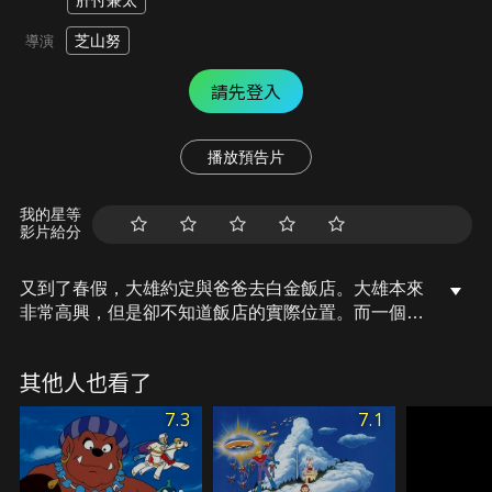
肝付兼太
芝山努
導演
請先登入
播放預告片
我的星等
影片給分
又到了春假，大雄約定與爸爸去白金飯店。大雄本來
非常高興，但是卻不知道飯店的實際位置。而一個神
秘手提箱送到了大雄的家裡，大雄通過這個手提箱來
到了白金飯店。本來大雄與哆啦A夢在島上愉快的玩
其他人也看了
耍，但是哆啦A夢卻突然失蹤了，原來哆啦A夢被神
秘的火箭載走了。之後大雄遇到了沙比歐，原來沙比
7.3
7.1
歐是來自加摩加星球的宇宙人，而哆啦A夢被機器人
軍隊帶走並弄壞了。為了拯救哆啦A夢，大雄決定去
加摩加星球，向獨裁者那波吉斯特勒一世挑戰。