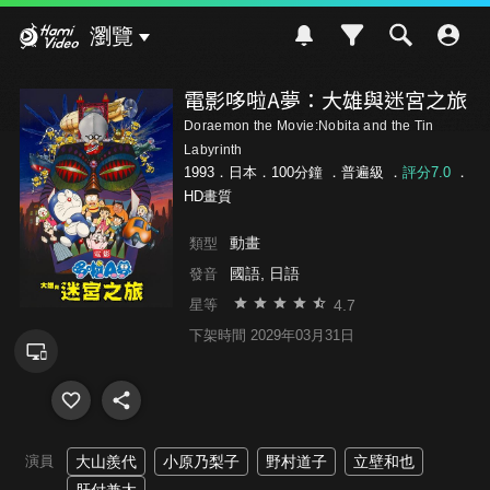
Hami Video
瀏覽
電影哆啦A夢：大雄與迷宮之旅
Doraemon the Movie:Nobita and the Tin
Labyrinth
1993．日本．100分鐘 ．
普遍級
．
評分7.0
．
HD畫質
動畫
類型
國語, 日語
發音
4.7
星等
下架時間 2029年03月31日
演員
大山羨代
小原乃梨子
野村道子
立壁和也