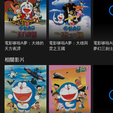
電影哆啦A夢：大雄的
電影哆啦A夢：大雄與
電影哆啦A
天方夜譚
雲之王國
夢幻三劍
相關影片
7.3
6.7