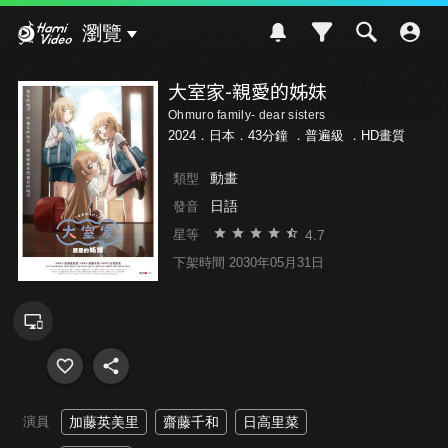
Hami Video
瀏覽
大室家-親愛的姊妹
Ohmuro family- dear sisters
2024．日本．43分鐘 ．
普遍級
．HD畫質
動畫
類型
日語
發音
4.7
星等
下架時間 2030年05月31日
演員
加藤英美里
齋藤千和
日高里菜