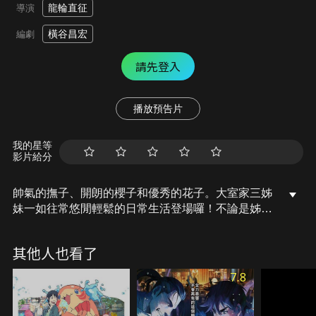
龍輪直征
導演
橫谷昌宏
編劇
請先登入
播放預告片
我的星等
影片給分
帥氣的撫子、開朗的櫻子和優秀的花子。大室家三姊
妹一如往常悠閒輕鬆的日常生活登場囉！不論是姊妹
們偶爾為冰淇淋大打出手的小紛爭、她們各自與朋友
之間的天真互動，還是為了無人知曉的小秘密而興奮
其他人也看了
不已，雖然不知道今天會發生什麼事，但是大室家今
天也是元氣滿滿喔！
7.8