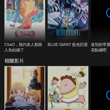
ChaO，我代表人類跟
BLUE GIANT 藍色巨星
道別的早
人魚結婚了
花點綴吧
相關影片