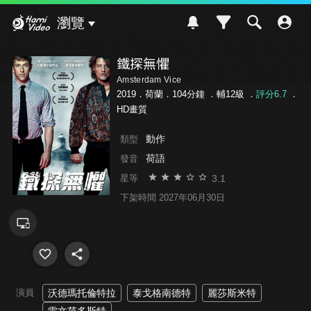
Hami Video
瀏覽
鐵探無懼
Amsterdam Vice
2019．荷蘭．104分鐘 ．
輔12級
．
評分6.7
．
HD畫質
動作
類型
荷語
發音
3.1
星等
下架時間 2027年06月30日
演員
沃德瑪托倫特拉
泰戈格南德特
麗莎斯米特