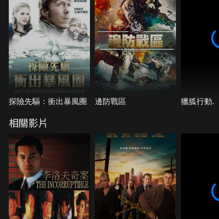
探險先驅：衝出暴風圈
邊防戰區
獵狐行動.
相關影片