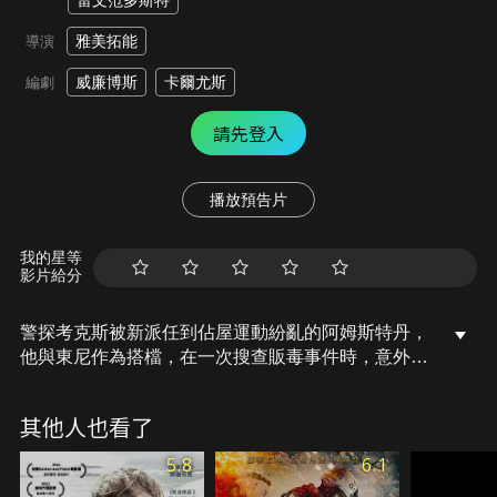
雷文范多斯特
雅美拓能
導演
威廉博斯
卡爾尤斯
編劇
請先登入
播放預告片
我的星等
影片給分
警探考克斯被新派任到佔屋運動紛亂的阿姆斯特丹，
他與東尼作為搭檔，在一次搜查販毒事件時，意外發
現了運河浮屍，也認出東尼妹妹珍就是佔屋者之一。
隨著驗屍調查運河屍的身分，證據也逐漸浮出，而真
其他人也看了
相直指新女王加冕儀式的當天可能會發生恐怖襲擊，
警方嚴陣以待，考克斯也必須與時間競賽，找出犯罪
5.8
6.1
的源頭。