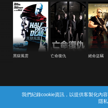
黑獄風雲
亡命復仇
絕命盜竊
{{notifyMsg}}
我們紀錄cookie資訊，以提供客製化
隱私