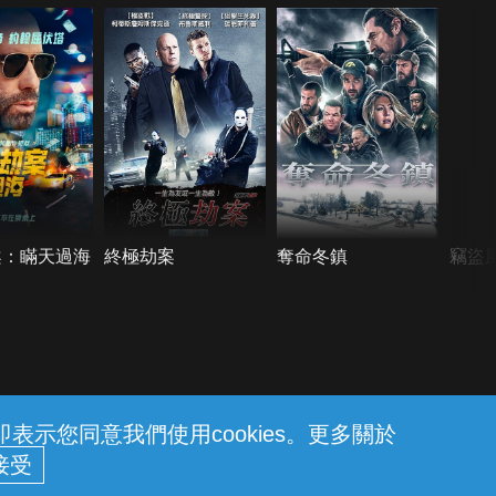
案：瞞天過海
終極劫案
奪命冬鎮
竊盜
示您同意我們使用cookies。更多關於