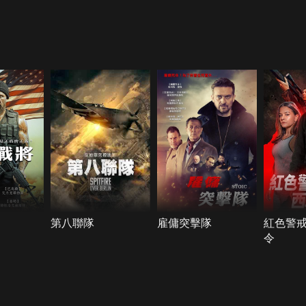
第八聯隊
雇傭突擊隊
紅色警
令