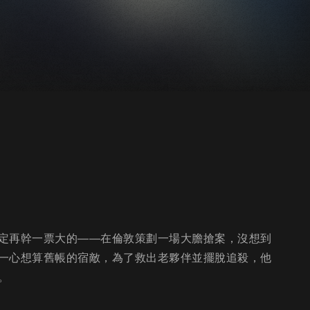
定再幹一票大的——在倫敦策劃一場大膽搶案，沒想到
一心想算舊帳的宿敵，為了救出老夥伴並擺脫追殺，他
。