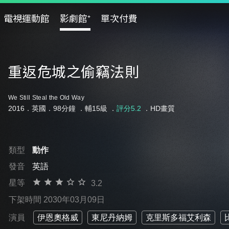
電視運動館
影劇館⁺
單次付費
重返危城之偷竊法則
We Still Steal the Old Way
2016．英國．98分鐘 ．
輔15級
．
評分5.2
．HD畫質
類型
動作
發音
英語
星等
3.2
下架時間 2030年03月09日
演員
伊恩奧格威
東尼丹納姆
克里斯多福艾利森