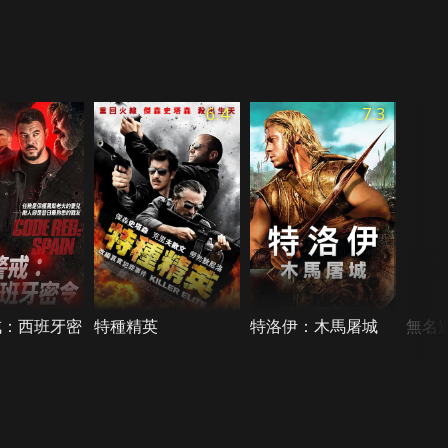
6.4
7.3
戒：西班牙密
特種精英
特洛伊：木馬屠城
無名