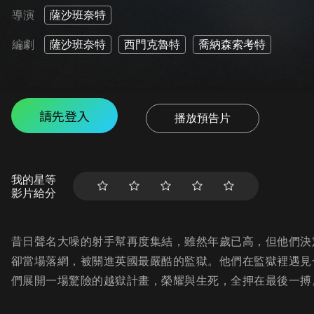
導演
薩沙班奈特
編劇
薩沙班奈特
西門克魯特
喬納森索考特
請先登入
播放預告片
我的星等
影片給分
昔日聲名大噪的射手幫再度集結，雖然年歲已高，但他們決
卻當場落網，被關進英國最嚴酷的監獄。他們在監獄裡遇見
們展開一場驚險的越獄計畫，榮耀與生死，全押在最後一搏