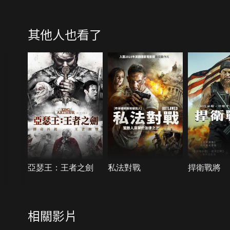
其他人也看了
亞瑟王：王者之劍
私法對戰
捍衛戰將
相關影片