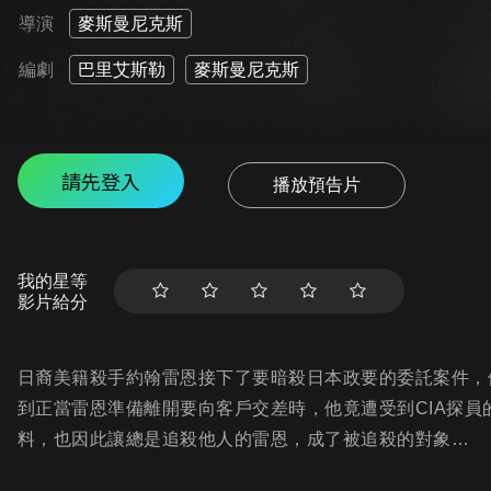
導演
麥斯曼尼克斯
編劇
巴里艾斯勒
麥斯曼尼克斯
請先登入
播放預告片
我的星等
影片給分
日裔美籍殺手約翰雷恩接下了要暗殺日本政要的委託案件，
到正當雷恩準備離開要向客戶交差時，他竟遭受到CIA探
料，也因此讓總是追殺他人的雷恩，成了被追殺的對象…