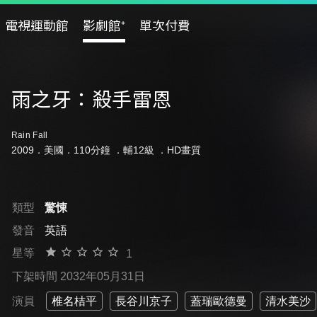
電視運動館
影劇館⁺
單次付費
雨之牙：殺手雷恩
Rain Fall
2009．美國．110分鐘 ．
輔12級
．HD畫質
類型
驚悚
發音
英語
星等
1
下架時間 2032年05月31日
演員
椎名桔平
長谷川京子
蓋瑞歐德曼
清水美沙