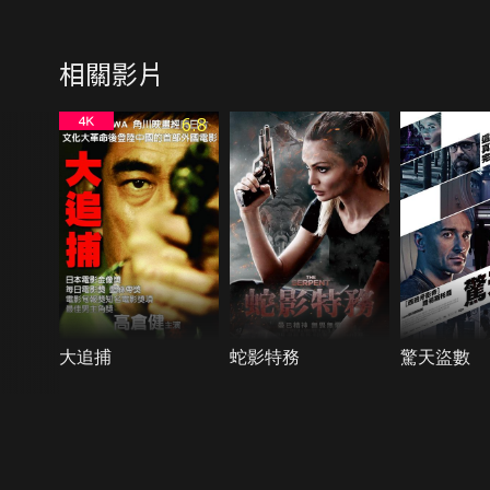
相關影片
6.8
大追捕
蛇影特務
驚天盜數
{{notifyMsg}}