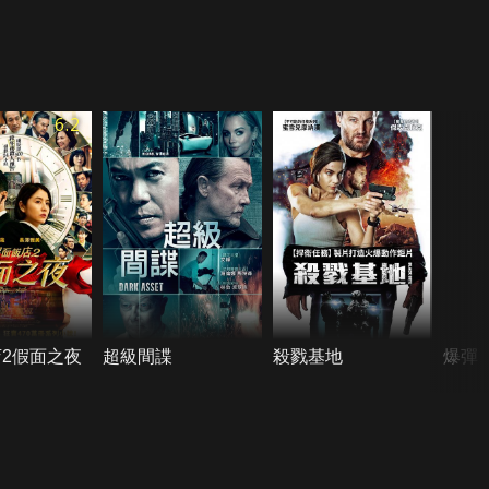
6.2
2假面之夜
超級間諜
殺戮基地
爆彈