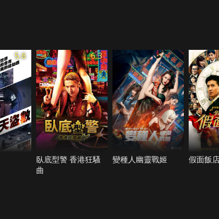
5.6
6.3
臥底型警 香港狂騷
變種人幽靈戰姬
假面飯店
曲