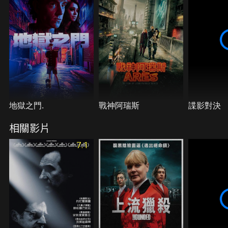
地獄之門.
戰神阿瑞斯
諜影對決
相關影片
7.1