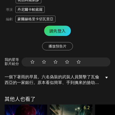
荷西科羅納多
丹尼爾卡帕索羅
導演
豪爾赫格里卡切瓦里亞
編劇
請先登入
播放預告片
我的星等
影片給分
一個下著雨的早晨。六名偽裝的武裝人員襲擊了瓦倫
西亞的一家銀行。原本看似簡單、手到擒來的搶劫，
卻很快出了差錯，一切都事與願違。兩名領導者，
「烏拉圭人」和「西班牙人」之間，開始產生不信任
其他人也看了
和對峙。但他們究竟在尋找什麼？
6.2