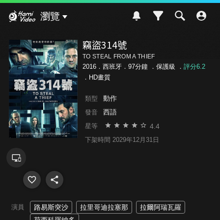
Hami Video
瀏覽
竊盜314號
TO STEAL FROM A THIEF
2016．西班牙．97分鐘 ．
保護級
．
評分6.2
．HD畫質
動作
類型
西語
發音
4.4
星等
下架時間 2029年12月31日
演員
路易斯突沙
拉里哥迪拉塞那
拉爾阿瑞瓦羅