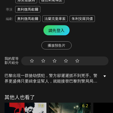
洛契迪森姆
薇拉莉葛琳諾
奧利微馬歇爾
導演
奧利微馬歇爾
法蘭克曼庫索
朱利安羅貝儂
編劇
請先登入
播放預告片
我的星等
影片給分
巴黎出現一群搶劫慣犯，警方卻遲遲抓不到兇手。警
界更盛傳只要緝拿這幫人，就能接替巴黎刑警局局長
之位。最有勝算的里奧和丹尼辦案風格截然不同：里
奧為求破案不惜包庇線人，意外捲入謀殺案，丹尼則
其他人也看了
因服從上級導致隊友殉職，激烈競爭權勢的兩人開始
迷失在道德邊界、無視法律，這場權力戰爭將何去何
7.0
6.2
從？