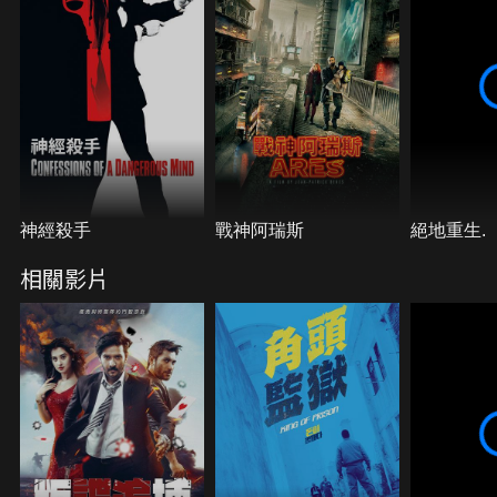
神經殺手
戰神阿瑞斯
絕地重生.
相關影片