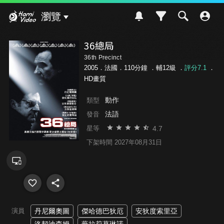
Hami Video
瀏覽
36總局
36th Precinct
2005．法國．110分鐘 ．
輔12級
．
評分7.1
．
HD畫質
動作
類型
法語
發音
4.7
星等
下架時間 2027年08月31日
演員
丹尼爾奧圖
傑哈德巴狄厄
安狄度索里亞