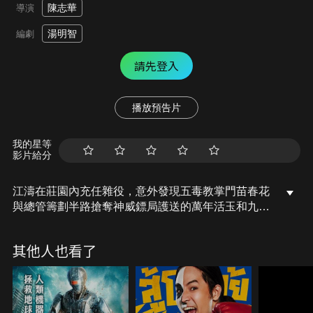
陳志華
導演
湯明智
編劇
請先登入
播放預告片
我的星等
影片給分
江濤在莊園內充任雜役，意外發現五毒教掌門苗春花
與總管籌劃半路搶奪神威鏢局護送的萬年活玉和九轉
返魂丹。江濤逃亡中，冒神鞭大俠之名領取懸賞，怎
知惹來五毒教追殺，幸有老乞丐出手相救，江濤遂拜
其他人也看了
對方為師，並依指使去協助押送寶物的神威鏢局，保
鏢之路困難重重…