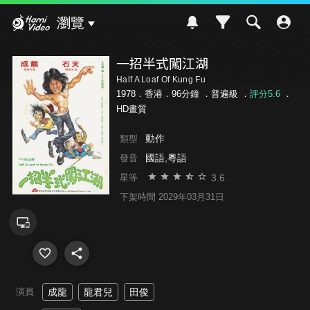
Hami Video
瀏覽
一招半式闖江湖
Half A Loaf Of Kung Fu
1978．香港．96分鐘 ．
普遍級
．
評分5.6
．
HD畫質
動作
類型
國語,粵語
發音
3.6
星等
下架時間 2029年03月31日
演員
成龍
龍君兒
田俊