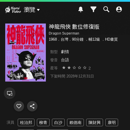
Hami Video
瀏覽
神龍飛俠 數位修復版
Dragon Superman
1968．台灣．90分鐘 ．
輔12級
．HD畫質
劇情
類型
台語
發音
2
星等
下架時間 2028年12月31日
演員
桂治邦
柳青
白沙
賴德南
陳財興
康明