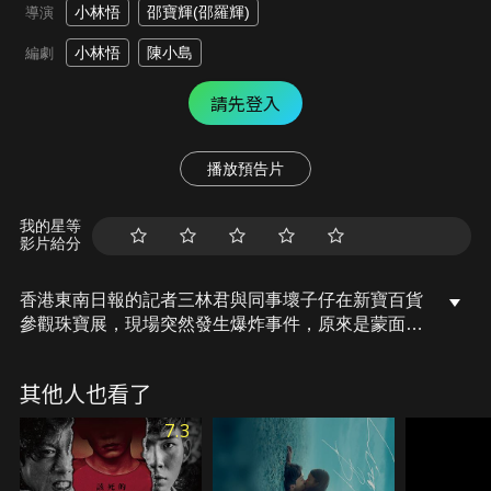
小林悟
邵寶輝(邵羅輝)
導演
小林悟
陳小島
編劇
請先登入
播放預告片
我的星等
影片給分
香港東南日報的記者三林君與同事壞子仔在新寶百貨
參觀珠寶展，現場突然發生爆炸事件，原來是蒙面宇
宙黨製造混亂，打算劫走珠寶，而一名蒙面的正義使
者，正追緝著逃竄的宇宙黨，展開正邪大戰。
其他人也看了
7.3