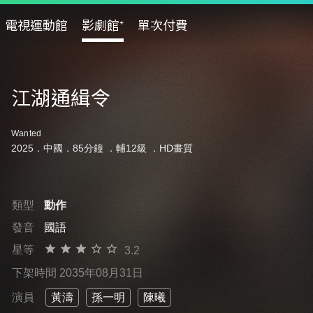
電視運動館
影劇館⁺
單次付費
江湖通緝令
Wanted
2025．中國．85分鐘 ．
輔12級
．HD畫質
類型
動作
發音
國語
星等
3.2
下架時間 2035年08月31日
演員
黃濤
孫一明
陳曦