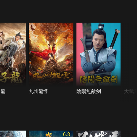
子龍
九州龍悸
陰陽無敵劍
大武
6.8