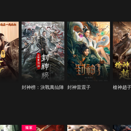
封神榜：決戰萬仙陣
封神雷震子
槍神趙