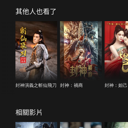
其他人也看了
封神演義之斬仙飛刀
封神：禍商
封神：妲己
相關影片