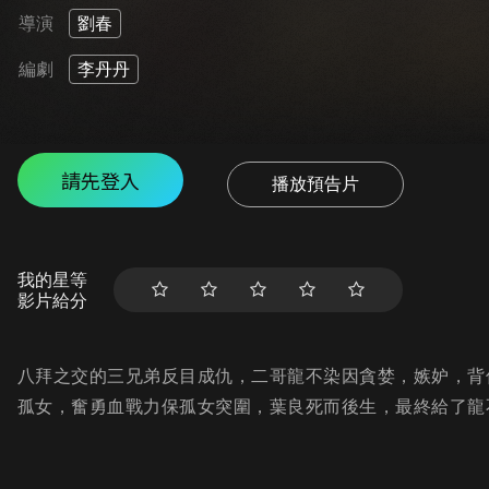
導演
劉春
編劇
李丹丹
請先登入
播放預告片
我的星等
影片給分
八拜之交的三兄弟反目成仇，二哥龍不染因貪婪，嫉妒，背
孤女，奮勇血戰力保孤女突圍，葉良死而後生，最終給了龍