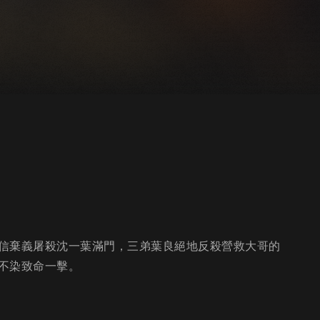
信棄義屠殺沈一葉滿門，三弟葉良絕地反殺營救大哥的
不染致命一擊。