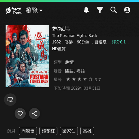
Hami Video
瀏覽
巡城馬
The Postman Fights Back
1982．香港．90分鐘 ．
普遍級
．
評分6.1
．
HD畫質
劇情
類型
國語, 粵語
發音
3.7
星等
下架時間 2029年03月31日
演員
周潤發
鐘楚紅
梁家仁
高雄