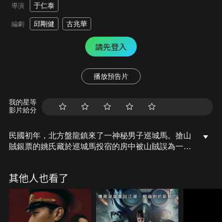
于仁泰
導演
邱剛健
古兆華
編劇
請先登入
播放預告片
我的星等
影片給分
民國初年，北方盤龍鎮來了一神秘男子巡城馬。搶山
賊銀票的姚氏藏於巡城馬投宿的房中被山賊誤為一
夥，追殺中，由胡某救下，為報恩須十二天內安然將
四個木箱送至給匪頭焦龍原來胡已捉去姚家人，巡城
其他人也看了
馬見日落姚未歸，前去搭救，才知道他們送去的是屠
殺革命黨人的…