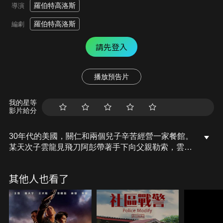
羅伯特高洛斯
導演
羅伯特高洛斯
編劇
請先登入
播放預告片
我的星等
影片給分
30年代的美國，關仁和兩個兒子辛苦經營一家餐館。
某天次子雲龍見飛刀阿彭帶著手下向父親勒索，雲龍
把他們打退。阿彭之舅羅保為當地教父，想利用雲龍
參加德州武術大賽，捉了其兄的未婚妻作為人質。雲
其他人也看了
龍被逼上擂台，把對手逐一擊倒，然而決賽之日，對
手竟是兇悍的殺手壕…