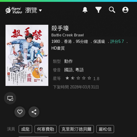
Hami Video
瀏覽
殺手壕
Battle Creek Brawl
1980．香港．95分鐘 ．
保護級
．
評分5.7
．
HD畫質
動作
類型
國語, 粵語
發音
1.8
星等
下架時間 2028年03月31日
演員
成龍
何塞費勒
克里斯汀德貝爾
巖松信