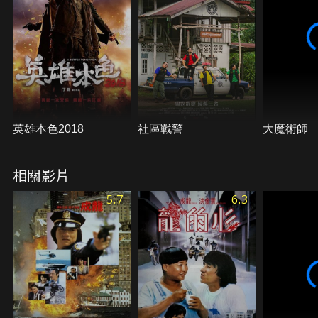
英雄本色2018
社區戰警
大魔術師
相關影片
5.7
6.3