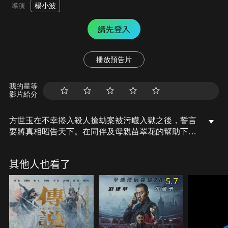
楊小波
導演
請先登入
播放預告片
我的星等
影片給分
方世玉在不幸捲入殺人搶劫案被污衊入獄之後，誓言
要將真相昭告天下。在同伴及母親苗翠花的幫助下，
方世玉不只要代替恩師奪回寶物，還計劃要替國家除
去貪官污吏…。
其他人也看了
5.7