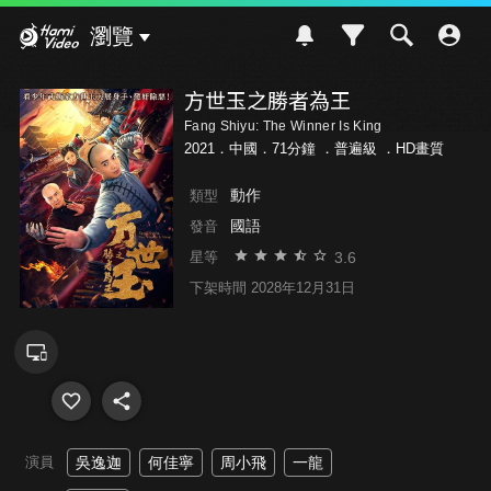
Hami Video
瀏覽
方世玉之勝者為王
Fang Shiyu: The Winner Is King
2021．中國．71分鐘 ．
普遍級
．HD畫質
動作
類型
國語
發音
3.6
星等
下架時間 2028年12月31日
演員
吳逸迦
何佳寧
周小飛
一龍