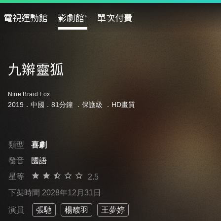
電視運動館
影劇館⁺
單次付費
九辮靈狐
Nine Braid Fox
2019．中國．81分鐘 ．
保護級
．HD畫質
類型
喜劇
發音
國語
星等
2.5
下架時間 2028年12月31日
演員
張馳
楊馥羽
王夢婷