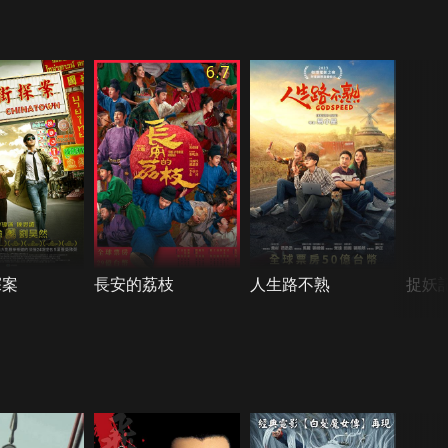
6.7
探案
長安的荔枝
人生路不熟
捉妖