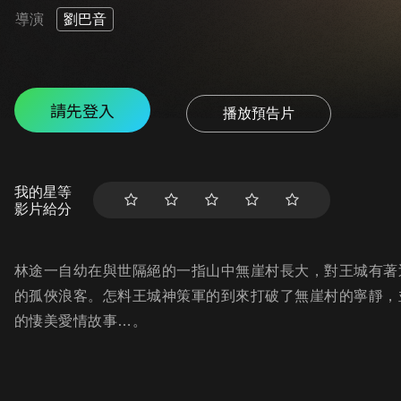
導演
劉巴音
請先登入
播放預告片
我的星等
影片給分
林途一自幼在與世隔絕的一指山中無崖村長大，對王城有著
的孤俠浪客。怎料王城神策軍的到來打破了無崖村的寧靜，
的悽美愛情故事…。