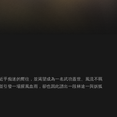
近乎痴迷的嚮往，並渴望成為一名武功蓋世、風流不羈
並引發一場腥風血雨，卻也因此譜出一段林途一與妖狐