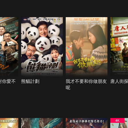
5.1
對你愛不
熊貓計劃
我才不要和你做朋友
唐人街
呢