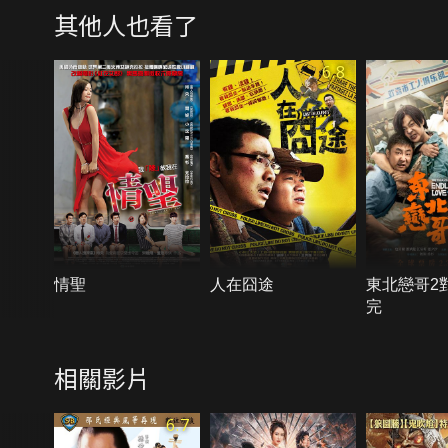
其他人也看了
6.8
情聖
人在囧途
東北戀哥2
完
相關影片
6.7