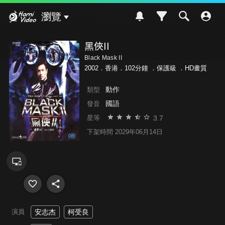
Hami Video
瀏覽
黑俠II
Black Mask II
2002．香港．102分鐘 ．
保護級
．HD畫質
動作
類型
國語
發音
3.7
星等
下架時間 2029年06月14日
演員
安志杰
柯受良