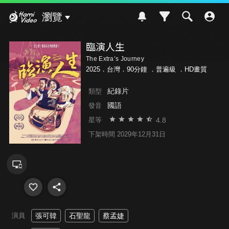
Hami Video
瀏覽
臨演人生
The Extra’s Journey
2025．台灣．90分鐘 ．
普遍級
．HD畫質
紀錄片
類型
國語
發音
4.8
星等
下架時間 2029年12月31日
演員
張可韓
石聖龍
蔡孟婕