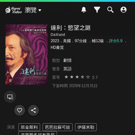
Hami Video
瀏覽
達利：慾望之謎
Daliland
2023．美國．97分鐘 ．
輔12級
．
評分5.9
．
HD畫質
劇情
類型
英語
發音
3.7
星等
下架時間 2029年12月31日
演員
班金斯利
芭芭拉蘇可娃
伊薩米勒