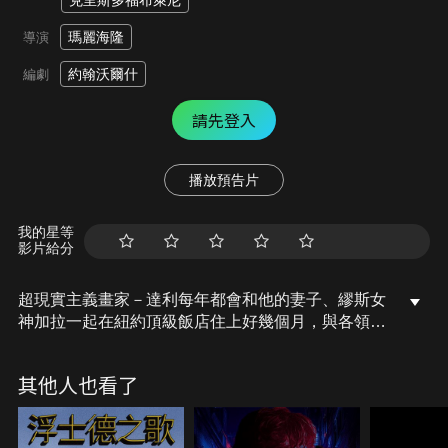
克里斯多福布萊尼
瑪麗海隆
導演
約翰沃爾什
編劇
請先登入
播放預告片
我的星等
影片給分
超現實主義畫家－達利每年都會和他的妻子、繆斯女
神加拉一起在紐約頂級飯店住上好幾個月，與各領域
的名人盡情地辦派對，過著紙醉金迷的日子；年輕的
畫廊助理詹姆士意外獲得跟達利一起工作的機會，也
其他人也看了
窺見這位瘋狂天才創作背後的情慾流動，跟這對驚世
夫妻前衛駭俗的行徑 。